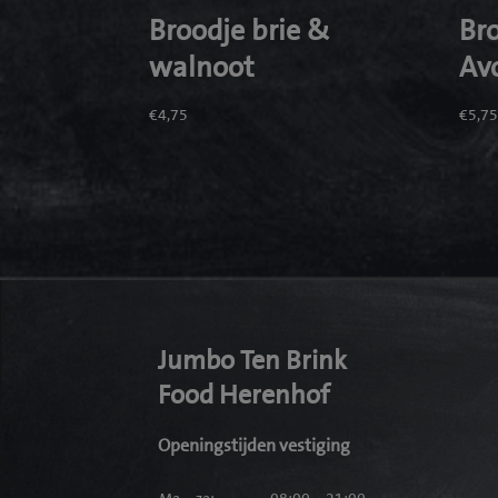
Broodje brie &
Br
walnoot
Av
€
4,75
€
5,7
Jumbo Ten Brink
Food Herenhof
Openingstijden vestiging
Ma – za:
08:00 – 21:00