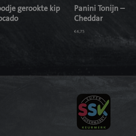
oodje gerookte kip
Panini Tonijn –
ocado
Cheddar
5
€
4,75