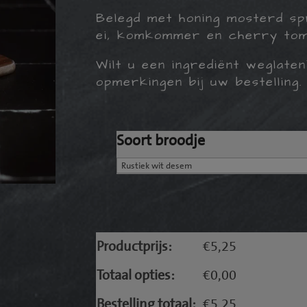
Belegd met honing mosterd spr
ei, komkommer en cherry tom
Wilt u een ingrediënt weglate
opmerkingen bij uw bestelling.
Soort broodje
Productprijs:
€
5,25
Totaal opties:
€
0,00
Bestelling totaal:
€
5,25