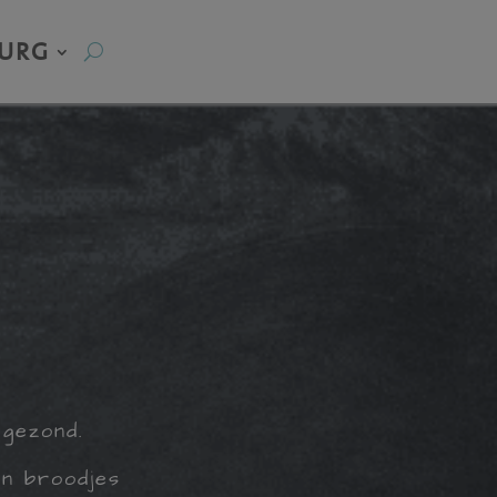
URG
 gezond.
en broodjes