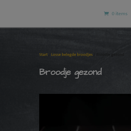
0 items
Start
/
Losse belegde broodjes
/ Broodje gezond
Broodje gezond