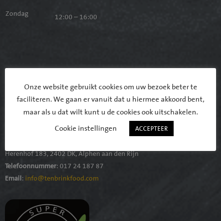
Zondag
12:00 – 16:00
Onze website gebruikt cookies om uw bezoek beter te
faciliteren. We gaan er vanuit dat u hiermee akkoord bent,
maar als u dat wilt kunt u de cookies ook uitschakelen.
Contact
Cookie instellingen
ACCEPTEER
Adres
:
Herenhof 183, 2402 DK, Alphen aan den Rijn
Telefoonnummer
: 017 24 187 87
Email
:
info@tenbrinkfood.com