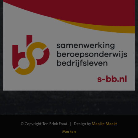
© Copyright Ten Brink Food
| Design by
Maaike Maakt
Merken